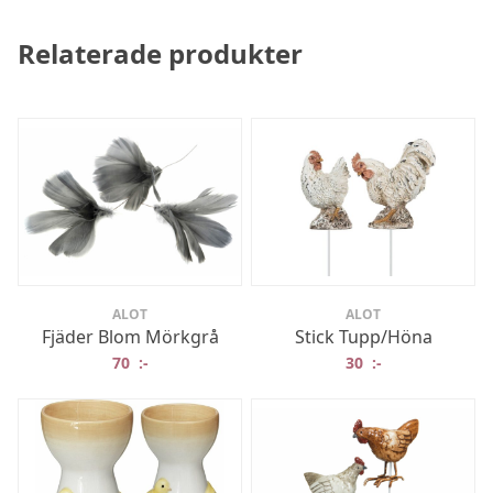
Relaterade produkter
ALOT
ALOT
Fjäder Blom Mörkgrå
Stick Tupp/Höna
70
:-
30
:-