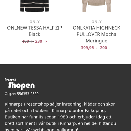
ONLY
ONLY
ONLNEW TESSA HALF ZIP
ONLKATIA HIGHNECK
Black
PULLOVER Mocha
Meringue
Det ursprungliga priset var: 400 :-.
Det nuvarande priset är: 230 :-.
400
:-
230
:-
Det ursprungliga
Det nuvar
399,95
:-
200
:-
Org.nr: 556353-2539
Kinnarps Presentshop säljer inredning, kläder och skor
på nätet och i butiken i Kinnarp utanför Falköping.
Butiken har funnits sedan 1980 och erbjuder idag ett
brett sortiment i vår butik i Kinnarp, en hel del hittar du
även här i vår webbshop. Välkomna!