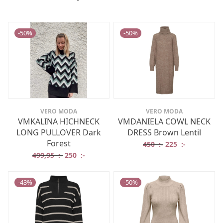
-
50
%
-
50
%
VERO MODA
VERO MODA
VMKALINA HICHNECK
VMDANIELA COWL NECK
LONG PULLOVER Dark
DRESS Brown Lentil
Forest
Det ursprungliga 
Det nuvaran
450
:-
225
:-
Det ursprungliga priset var: 499,95 :-.
Det nuvarande priset är: 250 :-.
499,95
:-
250
:-
-
43
%
-
50
%