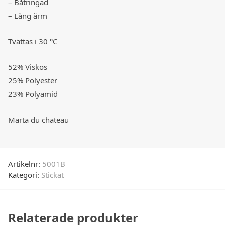
– Båtringad
– Lång ärm
Tvättas i 30 °C
52% Viskos
25% Polyester
23% Polyamid
Marta du chateau
Artikelnr:
5001B
Kategori:
Stickat
Relaterade produkter