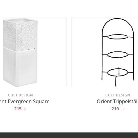
CULT DESIGN
CULT DESIGN
ent Evergreen Square
Orient Trippelstäl
215
:-
210
:-