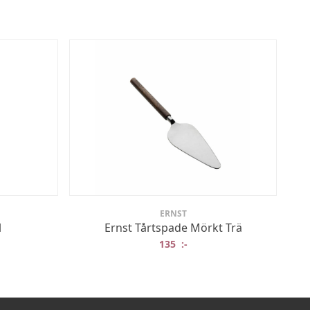
ERNST
l
Ernst Tårtspade Mörkt Trä
135
:-