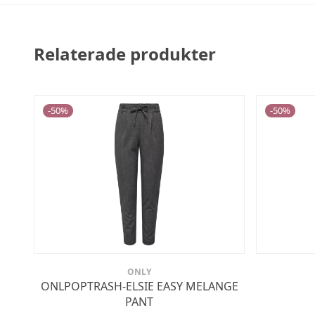
Relaterade produkter
-
50
%
-
50
%
ONLY
ONLPOPTRASH-ELSIE EASY MELANGE
PANT