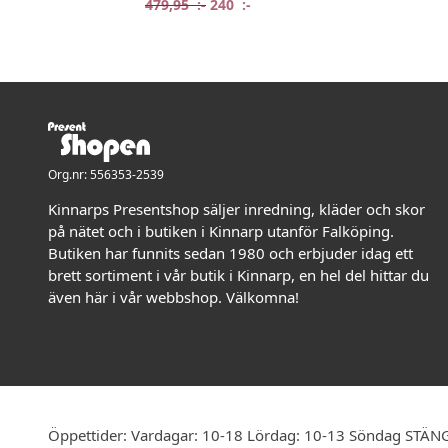
Det ursprungliga priset var: 479,95 
Det nuvarande priset är: 240 
479,95
:-
240
:-
Org.nr: 556353-2539
Kinnarps Presentshop säljer inredning, kläder och skor
på nätet och i butiken i Kinnarp utanför Falköping.
Butiken har funnits sedan 1980 och erbjuder idag ett
brett sortiment i vår butik i Kinnarp, en hel del hittar du
även här i vår webbshop. Välkomna!
Öppettider: Vardagar: 10-18 Lördag: 10-13 Söndag STÄN