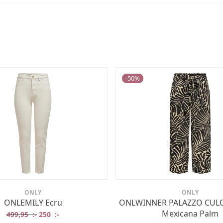
-
50
%
ONLY
ONLY
ONLEMILY Ecru
ONLWINNER PALAZZO CUL
Mexicana Palm
Det ursprungliga priset var: 499,95 :-.
Det nuvarande priset är: 250 :-.
499,95
:-
250
:-