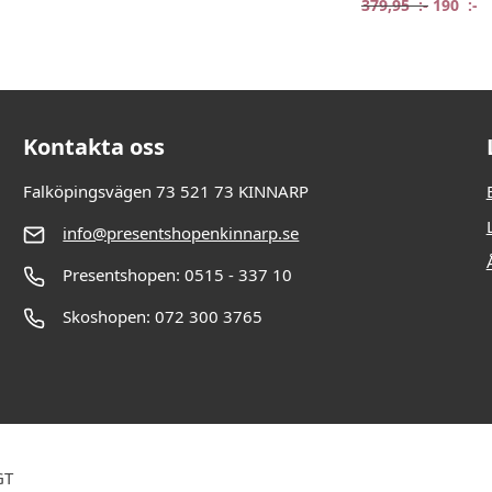
:-.
:-.
Det ursp
De
379,95
:-
190
:-
Kontakta oss
Falköpingsvägen 73 521 73 KINNARP
info@presentshopenkinnarp.se
Presentshopen: 0515 - 337 10
Skoshopen: 072 300 3765
GT