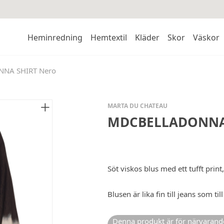
Heminredning
Hemtextil
Kläder
Skor
Väskor
NA SHIRT Nero
MARTA DU CHATEAU
MDCBELLADONNA 
Söt viskos blus med ett tufft print
Blusen är lika fin till jeans som till
Denna produkt är för närvarande