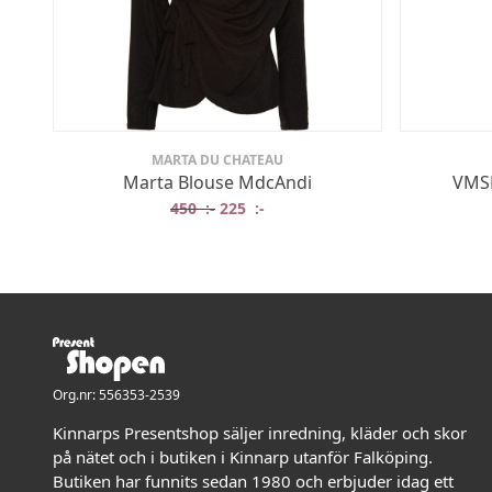
MARTA DU CHATEAU
Marta Blouse MdcAndi
VMSM
Det ursprungliga priset var: 450 :-.
Det nuvarande priset är: 225 :-
450
:-
225
:-
Org.nr: 556353-2539
Kinnarps Presentshop säljer inredning, kläder och skor
på nätet och i butiken i Kinnarp utanför Falköping.
Butiken har funnits sedan 1980 och erbjuder idag ett