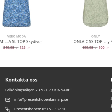
VERO MODA
ONLY
ILLA SL TOP Skydiver
ONLVIC SS TOP Lily 
.
Det ursprungliga priset var: 249,95 :-.
Det nuvarande priset är: 125 :-.
Det ursp
De
249,95
:-
125
:-
199,95
:-
100
:-
Kontakta oss
Falköpingsvägen 73 521 73 KINNARP
info@presentshopenkinnarp.se
Presentshopen: 0515 - 337 10