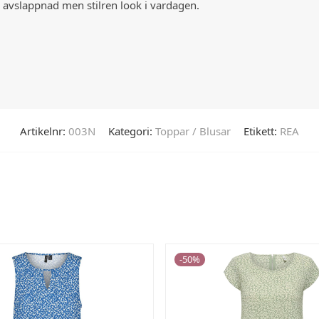
 avslappnad men stilren look i vardagen.
Artikelnr:
003N
Kategori:
Toppar / Blusar
Etikett:
REA
-
50
%