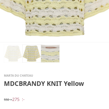
MARTA DU CHATEAU
MDCBRANDY KNIT Yellow
275
:-
550
:-
Det
Det
ursprungliga
nuvarande
priset
priset