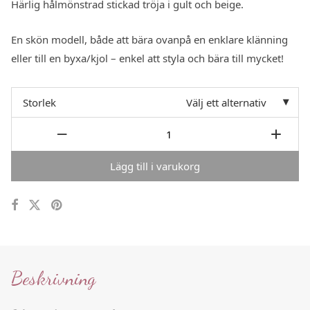
Härlig hålmönstrad stickad tröja i gult och beige.
var:
är:
550 :-.
275 :-.
En skön modell, både att bära ovanpå en enklare klänning
eller till en byxa/kjol – enkel att styla och bära till mycket!
Storlek
Välj ett alternativ
Lägg till i varukorg
Beskrivning