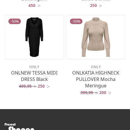
450
:-
250
:-
-
50
%
-
50
%
ONLY
ONLY
ONLNEW TESSA MIDI
ONLKATIA HIGHNECK
DRESS Black
PULLOVER Mocha
Meringue
Det ursprungliga priset var: 499,95 :-.
Det nuvarande priset är: 250 :-.
499,95
:-
250
:-
Det ursprungliga
Det nuvar
399,95
:-
200
:-