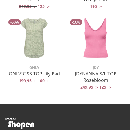
Det ursprungliga priset var: 249,95 :-.
Det nuvarande priset är: 125 :-.
249,95
:-
125
:-
195
:-
-
50
%
-
50
%
ONLY
JDY
ONLVIC SS TOP Lily Pad
JDYNANNA S/L TOP
Rosebloom
Det ursprungliga priset var: 199,95 :-.
Det nuvarande priset är: 100 :-.
199,95
:-
100
:-
Det ursprungliga
Det nuvar
249,95
:-
125
:-