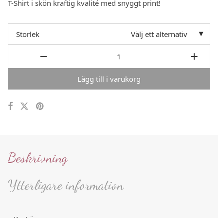
T-Shirt i skön kraftig kvalité med snyggt print!
var:
är:
350 :-.
175 :-.
Storlek
Välj ett alternativ
Lägg till i varukorg
Beskrivning
Ytterligare information