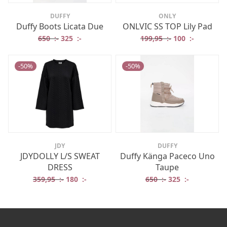
DUFFY
ONLY
Duffy Boots Licata Due
ONLVIC SS TOP Lily Pad
Det ursprungliga priset var: 650 :-.
Det nuvarande priset är: 325 :-.
Det ursprungliga
Det nuvar
650
:-
325
:-
199,95
:-
100
:-
-
50
%
-
50
%
JDY
DUFFY
JDYDOLLY L/S SWEAT
Duffy Känga Paceco Uno
DRESS
Taupe
Det ursprungliga priset var: 359,95 :-.
Det nuvarande priset är: 180 :-.
Det ursprungliga 
Det nuvaran
359,95
:-
180
:-
650
:-
325
:-