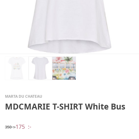
MARTA DU CHATEAU
MDCMARIE T-SHIRT White Bus
175
:-
350
:-
Det
Det
ursprungliga
nuvarande
priset
priset