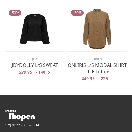
-
50
%
-
50
%
JDY
ONLY
JDYDOLLY L/S SWEAT
ONLIRIS L/S MODAL SHIRT
LIFE Toffee
Det ursprungliga priset var: 279,95 :-.
Det nuvarande priset är: 140 :-.
279,95
:-
140
:-
Det ursprungliga
Det nuvar
449,95
:-
225
:-
Org.nr: 556353-2539