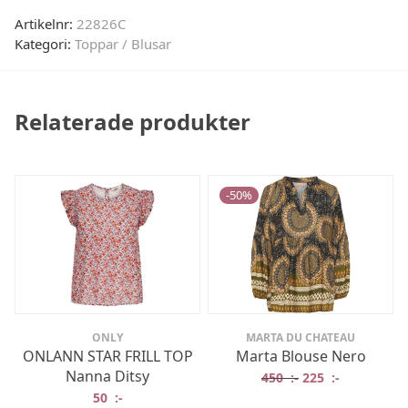
Artikelnr:
22826C
Kategori:
Toppar / Blusar
Relaterade produkter
-
50
%
ONLY
MARTA DU CHATEAU
ONLANN STAR FRILL TOP
Marta Blouse Nero
Nanna Ditsy
Det ursprungliga 
Det nuvaran
450
:-
225
:-
50
:-