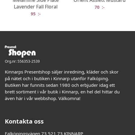
Melamine Side Plate
Orient Assiett Mustard
Lavender Fall Floral
70
:-
95
:-
Org.nr: 556353-2539
Kinnarps Presentshop säljer inredning, kläder och skor
på nätet och i butiken i Kinnarp utanför Falköping.
Butiken har funnits sedan 1980 och erbjuder idag ett
brett sortiment i vår butik i Kinnarp, en hel del hittar du
även här i vår webbshop. Välkomna!
Kontakta oss
Falköpingsvägen 73 521 73 KINNARP