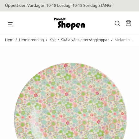
Öppettider: Vardagar: 10-18 Lördag: 10-13 Söndag STÄNGT
Hem
/
Heminredning
/
Kök
/
Skålar/Assietter/Äggkoppar
/
Melamine Side Plate Pastel Fall Floral