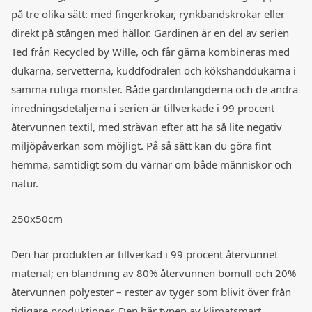
på tre olika sätt: med fingerkrokar, rynkbandskrokar eller
direkt på stången med hällor. Gardinen är en del av serien
Ted från Recycled by Wille, och får gärna kombineras med
dukarna, servetterna, kuddfodralen och kökshanddukarna i
samma rutiga mönster. Både gardinlängderna och de andra
inredningsdetaljerna i serien är tillverkade i 99 procent
återvunnen textil, med strävan efter att ha så lite negativ
miljöpåverkan som möjligt. På så sätt kan du göra fint
hemma, samtidigt som du värnar om både människor och
natur.
250x50cm
Den här produkten är tillverkad i 99 procent återvunnet
material; en blandning av 80% återvunnen bomull och 20%
återvunnen polyester – rester av tyger som blivit över från
tidigare produktioner. Den här typen av klimatsmart