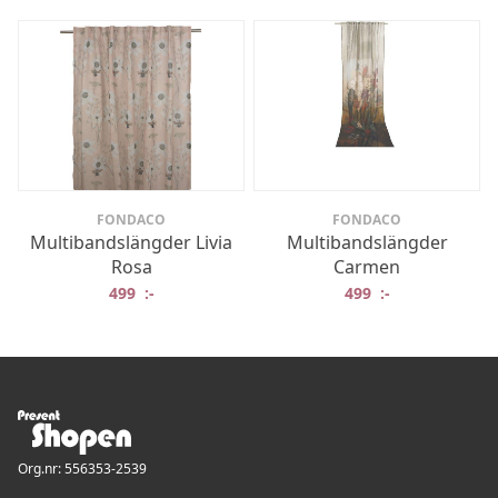
FONDACO
FONDACO
Multibandslängder Livia
Multibandslängder
Rosa
Carmen
499
:-
499
:-
Org.nr: 556353-2539