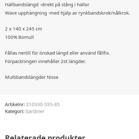
Hällbandslängd -direkt på stång i hällor
Wave upphängning -med hjälp av rynkbandskrok/nålkrok.
2 x 140 x 245 cm
100% Bomull
Fållas nertill för önskad längd eller använd fållfix.
Förpackningen innehåller 2st längder.
Multibandslängder Nisse
Artikelnr:
210330-555-85
Kategori:
Gardiner
Relaterade produkter