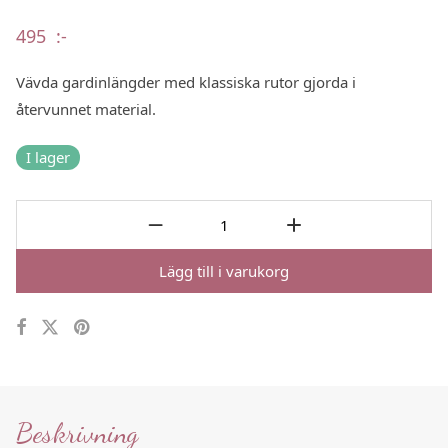
495
:-
Vävda gardinlängder med klassiska rutor gjorda i
återvunnet material.
I lager
Lägg till i varukorg
Beskrivning