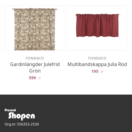
FONDACO
FONDACO
Gardinlängder Julefrid
Multibandskappa Julia Röd
Grön
195
:-
599
:-
Org.nr: 556353-2539