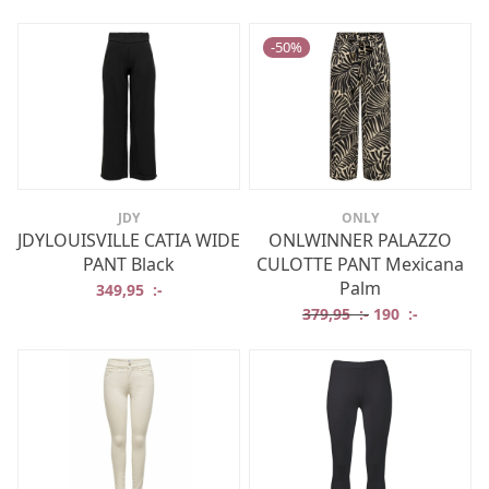
-
50
%
JDY
ONLY
JDYLOUISVILLE CATIA WIDE
ONLWINNER PALAZZO
PANT Black
CULOTTE PANT Mexicana
Palm
349,95
:-
Det ursprungliga
Det nuvar
379,95
:-
190
:-