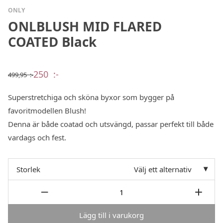
ONLY
ONLBLUSH MID FLARED
COATED Black
250
:-
499,95
:-
Det
Det
ursprungliga
nuvarande
priset
priset
Superstretchiga och sköna byxor som bygger på
var:
är:
499,95 :-.
250 :-.
favoritmodellen Blush!
Denna är både coatad och utsvängd, passar perfekt till både
vardags och fest.
Storlek
Välj ett alternativ
Lägg till i varukorg