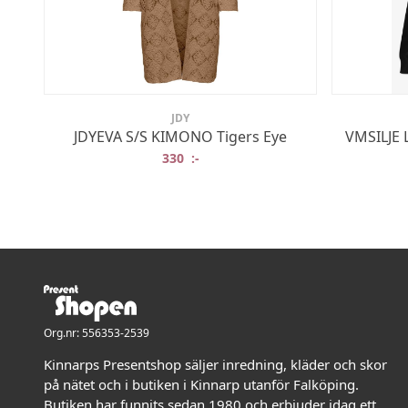
JDY
JDYEVA S/S KIMONO Tigers Eye
VMSILJE 
330
:-
Org.nr: 556353-2539
Kinnarps Presentshop säljer inredning, kläder och skor
på nätet och i butiken i Kinnarp utanför Falköping.
Butiken har funnits sedan 1980 och erbjuder idag ett