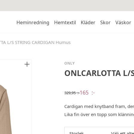
Heminredning
Hemtextil
Kläder
Skor
Väskor
TA L/S STRING CARDIGAN Humus
ONLY
ONLCARLOTTA L/
165
:-
329,95
:-
Det
Det
ursprungliga
nuvarande
priset
priset
Cardigan med knytband fram, den ä
var:
är:
329,95 :-.
165 :-.
Lika fin över en topp som klännin
Storlek
Välj ett alt