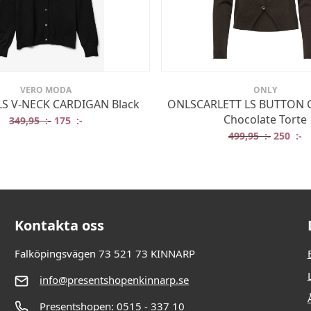
VERO MODA
ONLY
LS V-NECK CARDIGAN Black
ONLSCARLETT LS BUTTON 
Chocolate Torte
Det ursprungliga priset var: 349,95 :-.
Det nuvarande priset är: 175 :-.
349,95
:-
175
:-
Det ursp
De
499,95
:-
250
:-
Kontakta oss
Falköpingsvägen 73 521 73 KINNARP
info@presentshopenkinnarp.se
Presentshopen: 0515 - 337 10