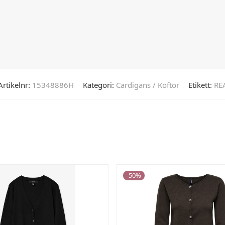
Artikelnr:
15348886H
Kategori:
Cardigans / Koftor
Etikett:
RE
-
50
%