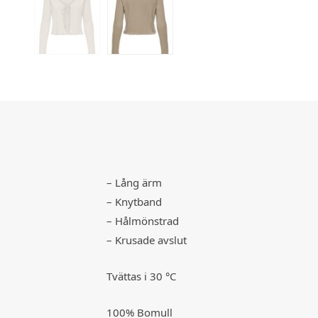
– Lång ärm
– Knytband
– Hålmönstrad
– Krusade avslut
Tvättas i 30 °C
100% Bomull