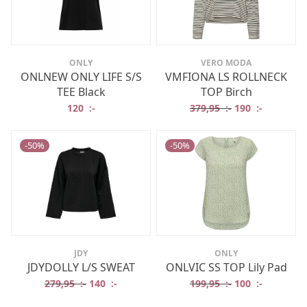
ONLY
VERO MODA
ONLNEW ONLY LIFE S/S
VMFIONA LS ROLLNECK
TEE Black
TOP Birch
Det ursprungliga
Det nuvar
120
:-
379,95
:-
190
:-
-
50
%
-
50
%
JDY
ONLY
JDYDOLLY L/S SWEAT
ONLVIC SS TOP Lily Pad
Det ursprungliga priset var: 279,95 :-.
Det nuvarande priset är: 140 :-.
Det ursprungliga
Det nuvar
279,95
:-
140
:-
199,95
:-
100
:-