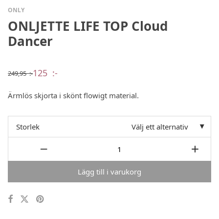
ONLY
ONLJETTE LIFE TOP Cloud
Dancer
125
:-
249,95
:-
Det
Det
ursprungliga
nuvarande
priset
priset
Ärmlös skjorta i skönt flowigt material.
var:
är:
249,95 :-.
125 :-.
Storlek
Välj ett alternativ
Lägg till i varukorg