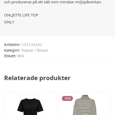
och produceras på ett sätt som minskar miljöpåverkan.
ONLJETTE LIFE TOP
ONLY
Artikelnr:
15213420C
Kategori:
Toppar / Blusar
Etikett:
REA
Relaterade produkter
-
50
%