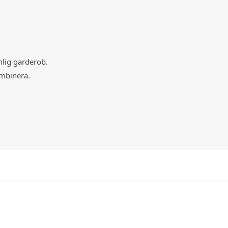
nlig garderob.
ombinera.