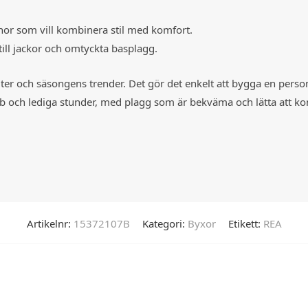
nor som vill kombinera stil med komfort.
 till jackor och omtyckta basplagg.
iter och säsongens trender. Det gör det enkelt att bygga en perso
jobb och lediga stunder, med plagg som är bekväma och lätta att k
Artikelnr:
15372107B
Kategori:
Byxor
Etikett:
REA