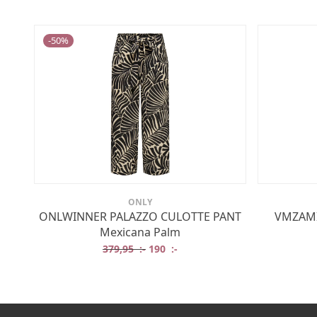
-
50
%
ONLY
ONLWINNER PALAZZO CULOTTE PANT
VMZAMI
Mexicana Palm
Det ursprungliga priset var: 379,95 
Det nuvarande priset är: 190 
379,95
:-
190
:-