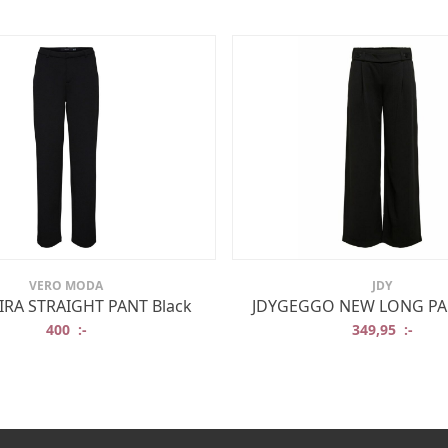
VERO MODA
JDY
RA STRAIGHT PANT Black
JDYGEGGO NEW LONG PAN
400
:-
349,95
:-
:-.
:-.