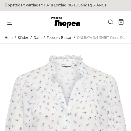
Öppettider: Vardagar: 10-18 Lördag: 10-13 Söndag STÄNGT
Hem
/
Kläder
/
Dam
/
Toppar / Blusar
/
ONLRAYA 3/4 SHIRT Cloud Dancer Vibe Blue Flower