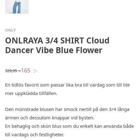
ONLY
ONLRAYA 3/4 SHIRT Cloud
Dancer Vibe Blue Flower
165
:-
329,95
:-
Det
Det
ursprungliga
nuvarande
priset
priset
En tidlös favorit som passar lika bra till vardag som till lite
var:
är:
329,95 :-.
165 :-.
mer uppklädda tillfällen.
Den mönstrade blusen har smock nertill på den 3/4 långa
ärmen och dessutom knappar vid bysten.
En behaglig och skön blus som du enkelt kan använda både
till vardags och festligheter.