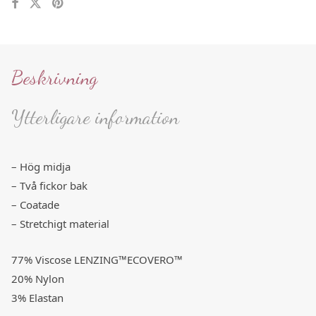
Beskrivning
Ytterligare information
– Hög midja
– Två fickor bak
– Coatade
– Stretchigt material
77% Viscose LENZING™ECOVERO™
20% Nylon
3% Elastan