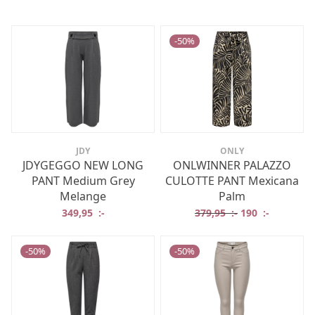
-
50
%
JDY
ONLY
JDYGEGGO NEW LONG
ONLWINNER PALAZZO
PANT Medium Grey
CULOTTE PANT Mexicana
Melange
Palm
Det ursprungliga
Det nuvar
349,95
:-
379,95
:-
190
:-
-
50
%
-
50
%