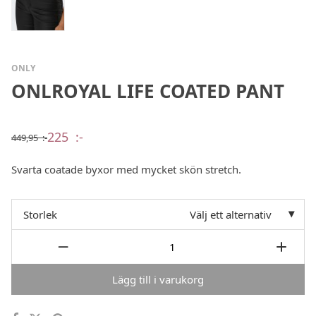
ONLY
ONLROYAL LIFE COATED PANT
225
:-
449,95
:-
Det
Det
ursprungliga
nuvarande
priset
priset
Svarta coatade byxor med mycket skön stretch.
var:
är:
449,95 :-.
225 :-.
Storlek
Välj ett alternativ
Lägg till i varukorg