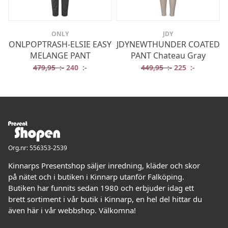
ONLY
JDY
ONLPOPTRASH-ELSIE EASY
JDYNEWTHUNDER COATED
MELANGE PANT
PANT Chateau Gray
Det ursprungliga priset var: 479,95 :-.
Det nuvarande priset är: 240 :-.
Det ursprungliga
Det nuvar
479,95
:-
240
:-
449,95
:-
225
:-
Org.nr: 556353-2539
Kinnarps Presentshop säljer inredning, kläder och skor
på nätet och i butiken i Kinnarp utanför Falköping.
Butiken har funnits sedan 1980 och erbjuder idag ett
brett sortiment i vår butik i Kinnarp, en hel del hittar du
även här i vår webbshop. Välkomna!