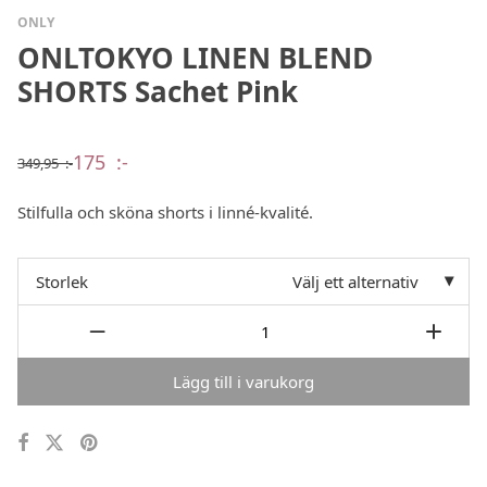
ONLY
ONLTOKYO LINEN BLEND
SHORTS Sachet Pink
175
:-
349,95
:-
Det
Det
ursprungliga
nuvarande
priset
priset
Stilfulla och sköna shorts i linné-kvalité.
var:
är:
349,95 :-.
175 :-.
Storlek
Välj ett alternativ
Lägg till i varukorg