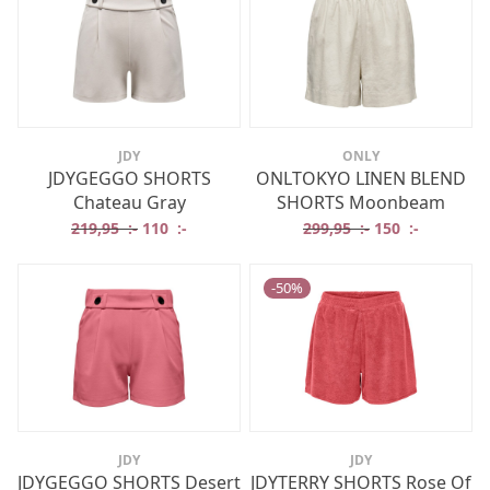
JDY
ONLY
JDYGEGGO SHORTS
ONLTOKYO LINEN BLEND
Chateau Gray
SHORTS Moonbeam
Det ursprungliga priset var: 219,95 :-.
Det nuvarande priset är: 110 :-.
Det ursprungliga
Det nuvar
219,95
:-
110
:-
299,95
:-
150
:-
-
50
%
JDY
JDY
JDYGEGGO SHORTS Desert
JDYTERRY SHORTS Rose Of