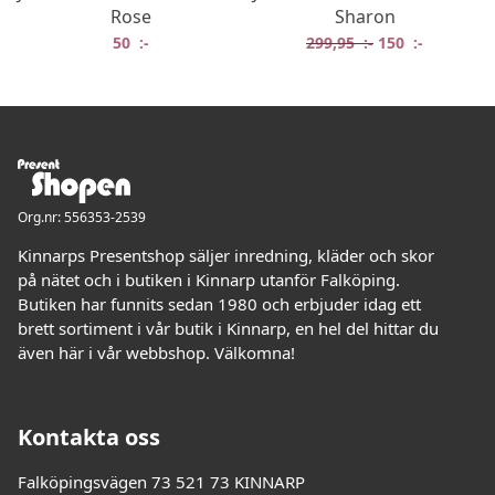
Rose
Sharon
Det ursprungliga
Det nuvar
50
:-
299,95
:-
150
:-
Org.nr: 556353-2539
Kinnarps Presentshop säljer inredning, kläder och skor
på nätet och i butiken i Kinnarp utanför Falköping.
Butiken har funnits sedan 1980 och erbjuder idag ett
brett sortiment i vår butik i Kinnarp, en hel del hittar du
även här i vår webbshop. Välkomna!
Kontakta oss
Falköpingsvägen 73 521 73 KINNARP