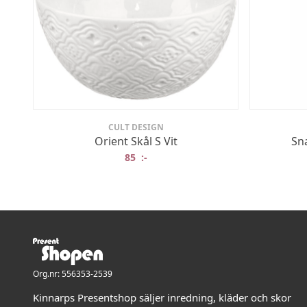
CULT DESIGN
Orient Skål S Vit
Sn
85
:-
Org.nr: 556353-2539
Kinnarps Presentshop säljer inredning, kläder och skor