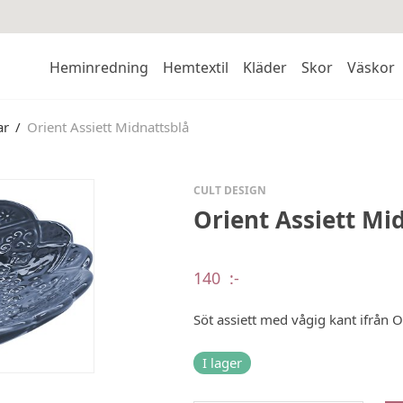
Heminredning
Hemtextil
Kläder
Skor
Väskor
ar
/
Orient Assiett Midnattsblå
CULT DESIGN
Orient Assiett Mi
140
:-
Söt assiett med vågig kant ifrån O
I lager