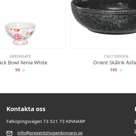
GREENGATE
CULT DESIGN
ack Bowl Xenia White
Orient Skålrik Asfa
50
:-
195
:-
Kontakta oss
Falköpingsvägen 73 521 73 KINNARP
info@presentshopenkinnarp.se