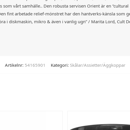
 som vårt samhälle.. Den robusta servisen Orient är en “cultural c
Den fint arbetade relief-mönstret har den hantverks-känsla som ger 
köra i diskmaskin, mikro & även i vanlig ugn” / Marita Lord, Cult 
Artikelnr:
54165901
Kategori:
Skålar/Assietter/Äggkoppar