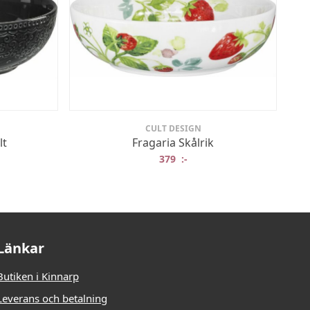
CULT DESIGN
lt
Fragaria Skålrik
379
:-
Länkar
Butiken i Kinnarp
Leverans och betalning