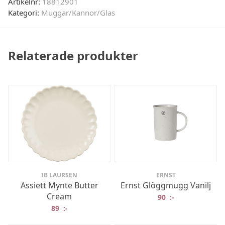
Artikelnr:
18812901
Kategori:
Muggar/Kannor/Glas
Relaterade produkter
IB LAURSEN
ERNST
Assiett Mynte Butter
Ernst Glöggmugg Vanilj
Cream
90
:-
89
:-