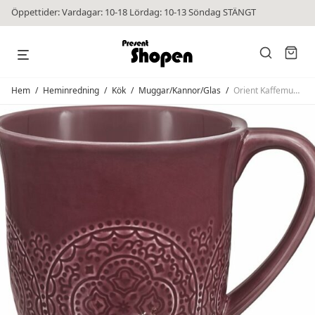
Öppettider: Vardagar: 10-18 Lördag: 10-13 Söndag STÄNGT
Hem
/
Heminredning
/
Kök
/
Muggar/Kannor/Glas
/
Orient Kaffemugg Wine