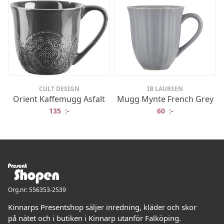
CULT DESIGN
IB LAURSEN
Orient Kaffemugg Asfalt
Mugg Mynte French Grey
135
:-
60
:-
Org.nr: 556353-2539
Kinnarps Presentshop säljer inredning, kläder och skor
på nätet och i butiken i Kinnarp utanför Falköping.