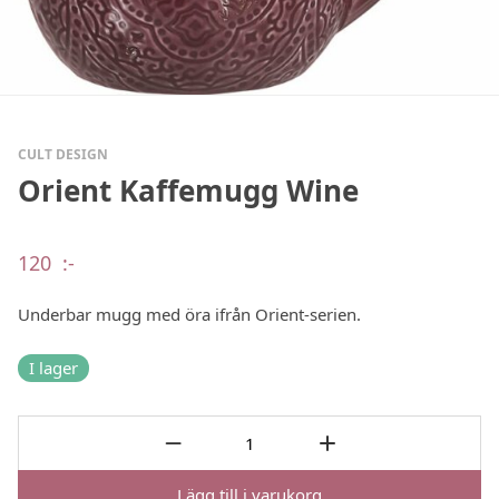
CULT DESIGN
Orient Kaffemugg Wine
120
:-
Underbar mugg med öra ifrån Orient-serien.
I lager
Lägg till i varukorg