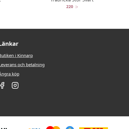
220
:-
Länkar
Butiken i Kinnarp
Leverans och betalning
Ångra köp