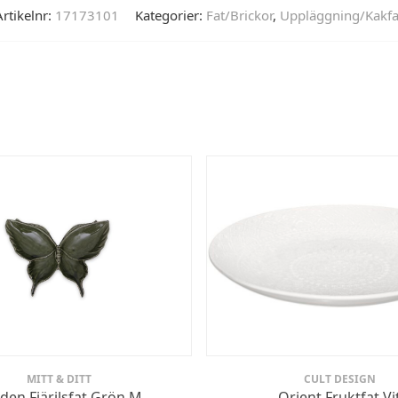
Artikelnr:
17173101
Kategorier:
Fat/Brickor
,
Uppläggning/Kakfa
MITT & DITT
CULT DESIGN
den Fjärilsfat Grön M
Orient Fruktfat Vi