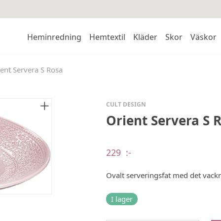
Heminredning
Hemtextil
Kläder
Skor
Väskor
ent Servera S Rosa
CULT DESIGN
Orient Servera S 
229
:-
Ovalt serveringsfat med det vackr
I lager