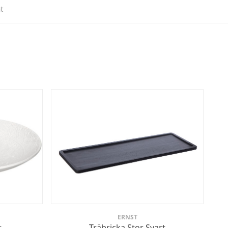
t
ERNST
t
Träbricka Stor Svart