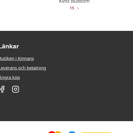
Kvist Buxbom
15
:-
Länkar
Butiken i Kinnarp
Leverans och betalning
Ångra köp