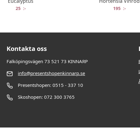
Eucalyptus
Hortensia Vinröd
25
:-
195
:-
Kontakta oss
Falköpingsvägen 73 521 73 KINNARP
info@presentshopenkinnarp.se
Presentshopen: 0515 - 337 10
Skoshopen: 072 300 3765