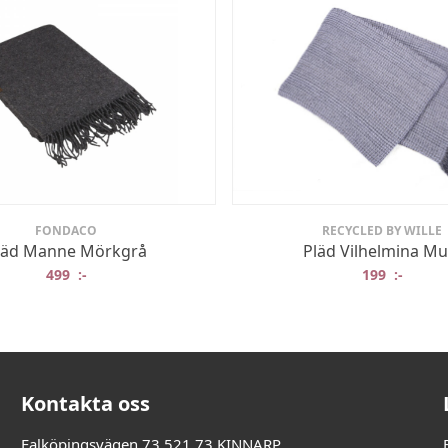
FONDACO
RECYCLED BY WILLE
läd Manne Mörkgrå
Pläd Vilhelmina Mul
499
:-
199
:-
Kontakta oss
Falköpingsvägen 73 521 73 KINNARP