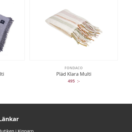
FONDACO
ti
Pläd Klara Multi
495
:-
Länkar
Butiken i Kinnarp