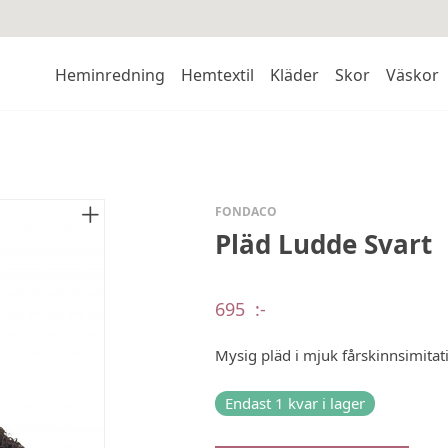
Heminredning
Hemtextil
Kläder
Skor
Väskor
FONDACO
Pläd Ludde Svart
695
:-
Mysig pläd i mjuk fårskinnsimitat
Endast 1 kvar i lager