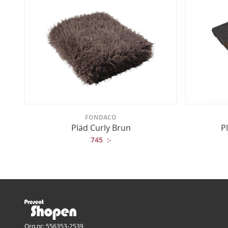
FONDACO
Pläd Curly Brun
P
745
:-
Org.nr: 556353-2539