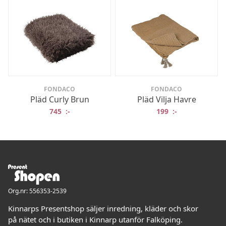
FONDACO
FONDACO
Pläd Curly Brun
Pläd Vilja Havre
745
:-
199
:-
Org.nr: 556353-2539
Kinnarps Presentshop säljer inredning, kläder och skor
på nätet och i butiken i Kinnarp utanför Falköping.