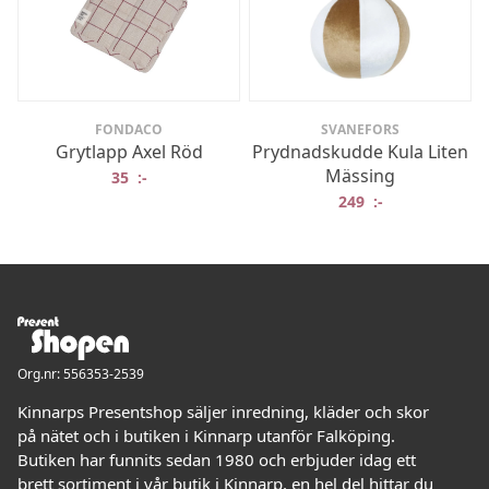
FONDACO
SVANEFORS
Grytlapp Axel Röd
Prydnadskudde Kula Liten
Mässing
35
:-
249
:-
Org.nr: 556353-2539
Kinnarps Presentshop säljer inredning, kläder och skor
på nätet och i butiken i Kinnarp utanför Falköping.
Butiken har funnits sedan 1980 och erbjuder idag ett
brett sortiment i vår butik i Kinnarp, en hel del hittar du