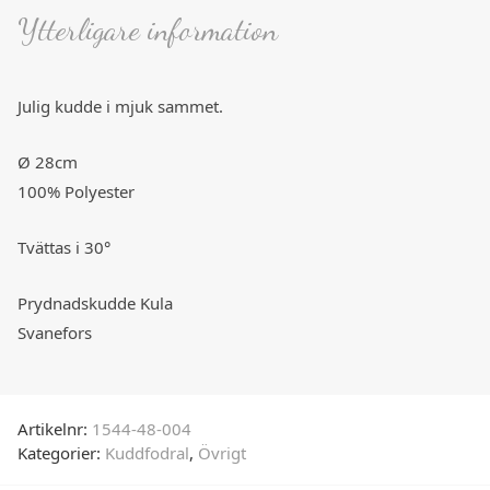
Ytterligare information
Julig kudde i mjuk sammet.
Ø 28cm
100% Polyester
Tvättas i 30°
Prydnadskudde Kula
Svanefors
Artikelnr:
1544-48-004
Kategorier:
Kuddfodral
,
Övrigt