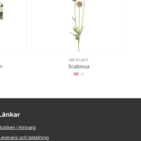
MR PLANT
n
Scabiosa
99
:-
Länkar
Butiken i Kinnarp
Leverans och betalning