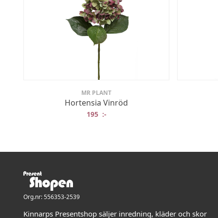
MR PLANT
Hortensia Vinröd
195
:-
Org.nr: 556353-2539
Kinnarps Presentshop säljer inredning, kläder och skor