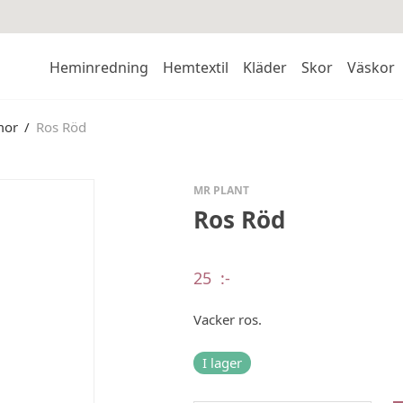
Heminredning
Hemtextil
Kläder
Skor
Väskor
mor
/
Ros Röd
MR PLANT
Ros Röd
25
:-
Vacker ros.
I lager