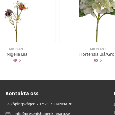
MR PLANT
MR PLANT
Nigella Lila
Hortensia Blå/Grö
49
:-
65
:-
Kontakta oss
Falköpingsvägen 73 521 73 KINNARP
info@presentshopenkinnarp.se