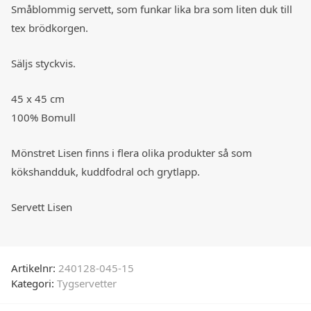
Småblommig servett, som funkar lika bra som liten duk till
tex brödkorgen.
Säljs styckvis.
45 x 45 cm
100% Bomull
Mönstret Lisen finns i flera olika produkter så som
kökshandduk, kuddfodral och grytlapp.
Servett Lisen
Artikelnr:
240128-045-15
Kategori:
Tygservetter