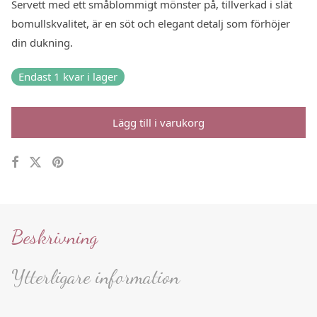
Servett med ett småblommigt mönster på, tillverkad i slät
bomullskvalitet, är en söt och elegant detalj som förhöjer
din dukning.
Endast 1 kvar i lager
Lägg till i varukorg
Beskrivning
Ytterligare information