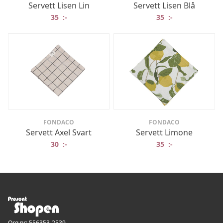
Servett Lisen Lin
Servett Lisen Blå
35
:-
35
:-
FONDACO
FONDACO
Servett Axel Svart
Servett Limone
30
:-
35
:-
Org.nr: 556353-2539