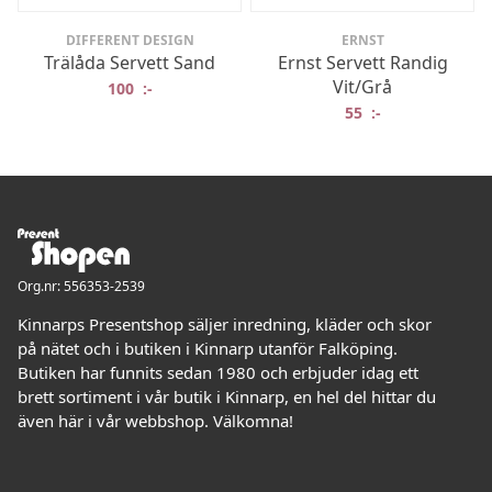
DIFFERENT DESIGN
ERNST
Trälåda Servett Sand
Ernst Servett Randig
Vit/Grå
100
:-
55
:-
Org.nr: 556353-2539
Kinnarps Presentshop säljer inredning, kläder och skor
på nätet och i butiken i Kinnarp utanför Falköping.
Butiken har funnits sedan 1980 och erbjuder idag ett
brett sortiment i vår butik i Kinnarp, en hel del hittar du
även här i vår webbshop. Välkomna!