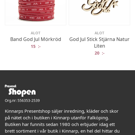
ALOT
ALOT
Band God Jul Mörkröd
God Jul Stick Stjärna Natur
Liten
15
:-
20
:-
Org.nr: 556353-2539
Kinnarps Presentshop säljer inredning, kläder och skor
på nätet och i butiken i Kinnarp utanför Falköping.
Butiken har funnits sedan 1980 och erbjuder idag ett
brett sortiment i vår butik i Kinnarp, en hel del hittar du