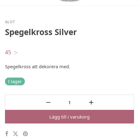
ALOT
Spegelkross Silver
45
:-
Spegelkross att dekorera med.
I lager
Lägg till i varukorg