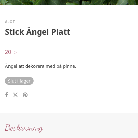
ALOT
Stick Ängel Platt
20
:-
Ängel att dekorera med på pinne.
Slut i lager
Beskrivning