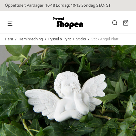
Öppettider: Vardagar: 10-18 Lördag: 10-13 Söndag STÄNGT
Hem
/
Heminredning
/
Pyssel & Pynt
/
Sticks
/
Stick Ängel Platt