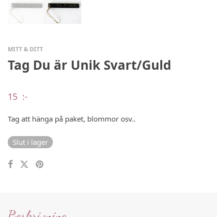
MITT & DITT
Tag Du är Unik Svart/Guld
15
:-
Tag att hänga på paket, blommor osv..
Slut i lager
Beskrivning