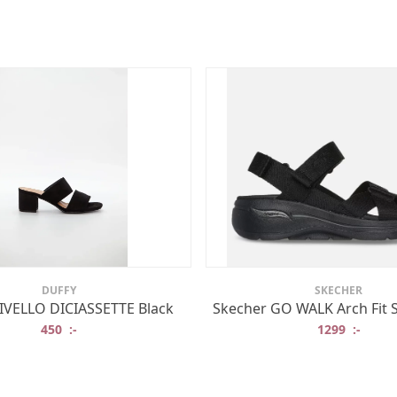
DUFFY
SKECHER
IVELLO DICIASSETTE Black
Skecher GO WALK Arch Fit 
450
:-
1299
:-