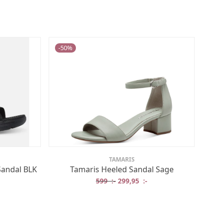
-
50
%
TAMARIS
Sandal BLK
Tamaris Heeled Sandal Sage
Det ursprungliga priset var: 59
Det nuvarande priset 
599
:-
299,95
:-