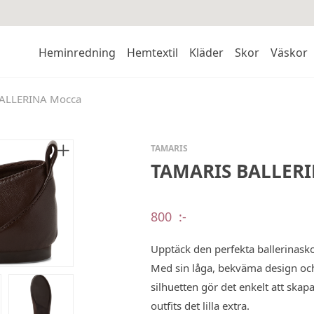
Heminredning
Hemtextil
Kläder
Skor
Väskor
ALLERINA Mocca
TAMARIS
TAMARIS BALLER
800
:-
Upptäck den perfekta ballerinasko
Med sin låga, bekväma design och
silhuetten gör det enkelt att skap
outfits det lilla extra.