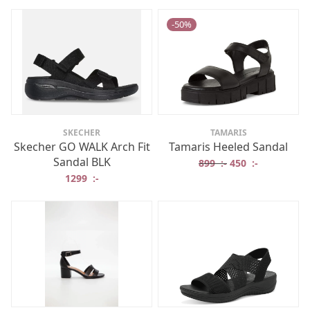
-
50
%
SKECHER
TAMARIS
Skecher GO WALK Arch Fit
Tamaris Heeled Sandal
Sandal BLK
Det ursprungliga 
Det nuvaran
899
:-
450
:-
1299
:-