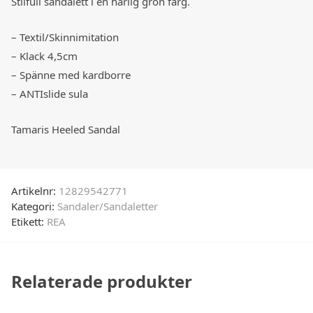
Stilfull sandalett i en härlig grön färg.
– Textil/Skinnimitation
– Klack 4,5cm
– Spänne med kardborre
– ANTIslide sula
Tamaris Heeled Sandal
Artikelnr:
12829542771
Kategori:
Sandaler/Sandaletter
Etikett:
REA
Relaterade produkter