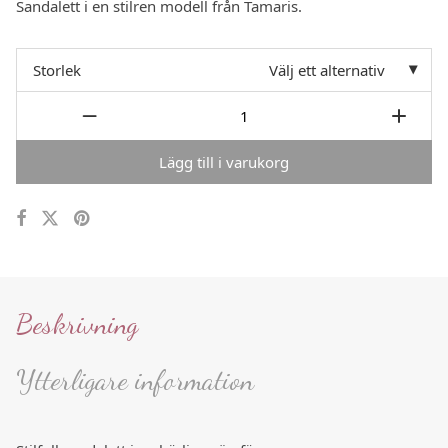
Sandalett i en stilren modell från Tamaris.
var:
är:
599 :-.
299,95 :-.
Storlek
Välj ett alternativ
Lägg till i varukorg
Beskrivning
Ytterligare information