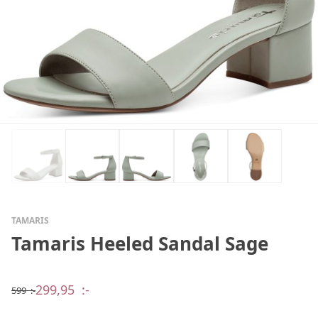
TAMARIS
Tamaris Heeled Sandal Sage
299,95
:-
599
:-
Det
Det
ursprungliga
nuvarande
priset
priset