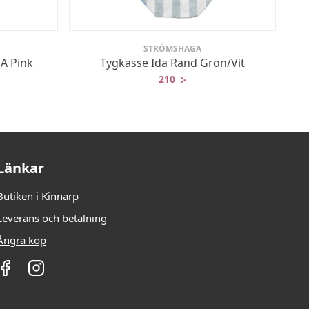
STRÖMSHAGA
A Pink
Tygkasse Ida Rand Grön/Vit
210
:-
Länkar
Butiken i Kinnarp
Leverans och betalning
Ångra köp