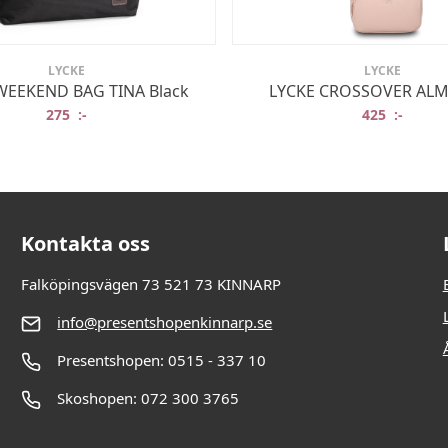
LYCKE
LYCKE
WEEKEND BAG TINA Black
LYCKE CROSSOVER ALM
275
:-
425
:-
Kontakta oss
Falköpingsvägen 73 521 73 KINNARP
info@presentshopenkinnarp.se
Presentshopen: 0515 - 337 10
Skoshopen: 072 300 3765