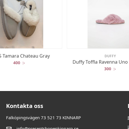
 Tamara Chateau Gray
DUFFY
Duffy Toffla Ravenna Uno
400
:-
300
:-
Kontakta oss
Falköpingsvägen 73 521 73 KINNARP
info@presentshopenkinnarp.se