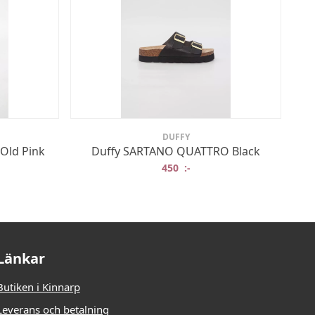
DUFFY
 Old Pink
Duffy SARTANO QUATTRO Black
450
:-
Länkar
Butiken i Kinnarp
Leverans och betalning