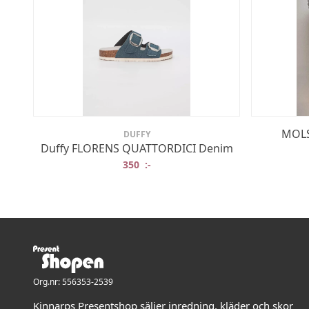
MOLS
DUFFY
Duffy FLORENS QUATTORDICI Denim
350
:-
Org.nr: 556353-2539
Kinnarps Presentshop säljer inredning, kläder och skor