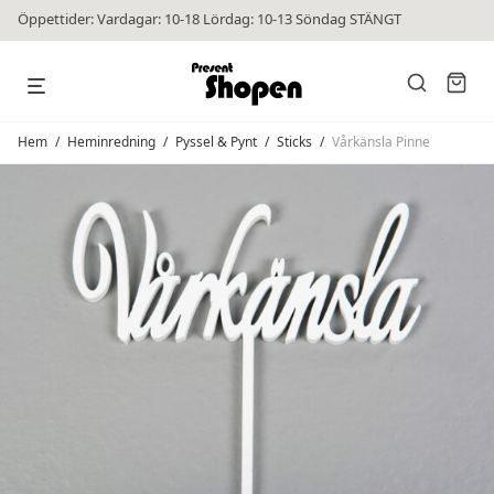
Öppettider: Vardagar: 10-18 Lördag: 10-13 Söndag STÄNGT
Hem
/
Heminredning
/
Pyssel & Pynt
/
Sticks
/
Vårkänsla Pinne