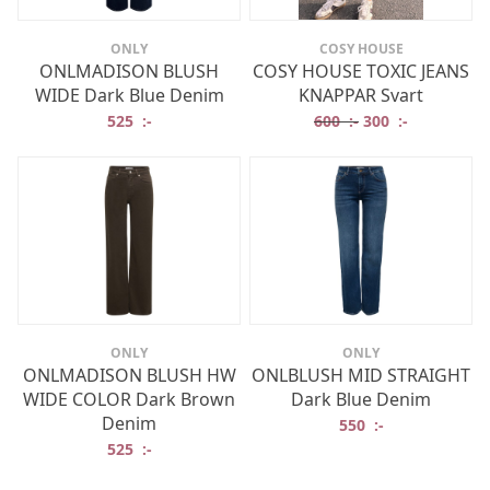
ONLY
COSY HOUSE
ONLMADISON BLUSH
COSY HOUSE TOXIC JEANS
WIDE Dark Blue Denim
KNAPPAR Svart
Det ursprungliga 
Det nuvaran
525
:-
600
:-
300
:-
ONLY
ONLY
ONLMADISON BLUSH HW
ONLBLUSH MID STRAIGHT
WIDE COLOR Dark Brown
Dark Blue Denim
Denim
550
:-
525
:-