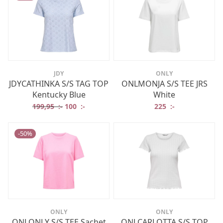
JDY
ONLY
JDYCATHINKA S/S TAG TOP
ONLMONJA S/S TEE JRS
Kentucky Blue
White
Det ursprungliga priset var: 199,95 :-.
Det nuvarande priset är: 100 :-.
199,95
:-
100
:-
225
:-
-
50
%
ONLY
ONLY
ONLONLY S/S TEE Sachet
ONLCARLOTTA S/S TOP