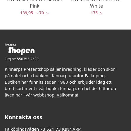
Pink
White
Det ursprungliga priset var: 139,95 :-.
Det nuvarande priset är: 70 :-.
139,95
:-
70
:-
175
:-
Org.nr: 556353-2539
Kinnarps Presentshop säljer inredning, kläder och skor
på nätet och i butiken i Kinnarp utanför Falköping.
Butiken har funnits sedan 1980 och erbjuder idag ett
brett sortiment i vår butik i Kinnarp, en hel del hittar du
även här i vår webbshop. Välkomna!
Kontakta oss
Falköpingsvägen 73 521 73 KINNARP