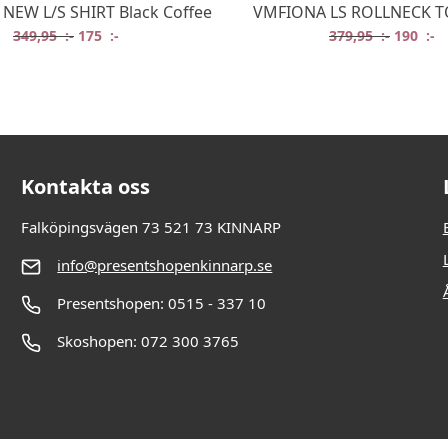
EW L/S SHIRT Black Coffee
VMFIONA LS ROLLNECK T
Det ursprungliga priset var: 349,95 :-.
Det nuvarande priset är: 175 :-.
Det ursp
De
349,95
:-
175
:-
379,95
:-
190
:-
:-.
:-.
Kontakta oss
Falköpingsvägen 73 521 73 KINNARP
info@presentshopenkinnarp.se
Presentshopen: 0515 - 337 10
Skoshopen: 072 300 3765