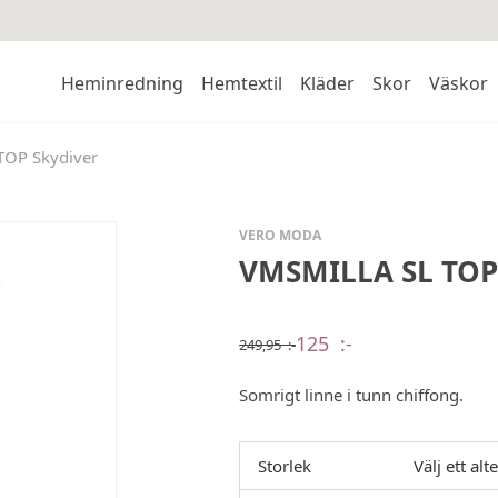
Heminredning
Hemtextil
Kläder
Skor
Väskor
OP Skydiver
VERO MODA
VMSMILLA SL TOP
125
:-
249,95
:-
Det
Det
ursprungliga
nuvarande
priset
priset
Somrigt linne i tunn chiffong.
var:
är:
249,95 :-.
125 :-.
Storlek
Välj ett alt