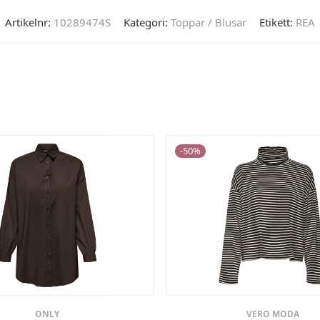
Artikelnr:
10289474S
Kategori:
Toppar / Blusar
Etikett:
REA
-
50
%
ONLY
VERO MODA