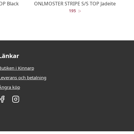
OP Black
ONLMOSTER STRIPE S/S TOP Jadeite
rungliga priset var: 379,95 :-.
t nuvarande priset är: 190 :-.
195
:-
Länkar
Butiken i Kinnarp
Leverans och betalning
Ångra köp