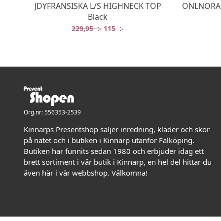
JDYFRANSISKA L/S HIGHNECK TOP
ONLNORA N
Black
Det ursprungliga priset var: 229,95 
Det nuvarande priset är: 115 
229,95
:-
115
:-
Org.nr: 556353-2539
Kinnarps Presentshop säljer inredning, kläder och skor
på nätet och i butiken i Kinnarp utanför Falköping.
Butiken har funnits sedan 1980 och erbjuder idag ett
brett sortiment i vår butik i Kinnarp, en hel del hittar du
även här i vår webbshop. Välkomna!