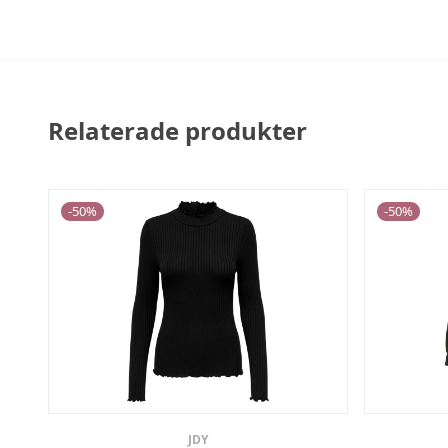
Relaterade produkter
-
50
%
-
50
%
JDY