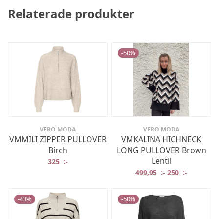
Relaterade produkter
-
50
%
VERO MODA
VERO MODA
VMMILI ZIPPER PULLOVER
VMKALINA HICHNECK
Birch
LONG PULLOVER Brown
Lentil
325
:-
Det ursprungliga
Det nuvar
499,95
:-
250
:-
-
43
%
-
50
%