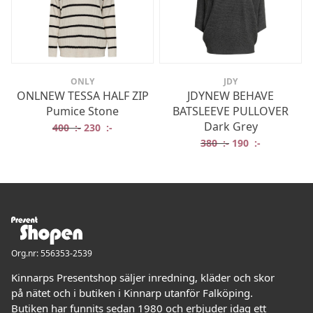
ONLY
JDY
ONLNEW TESSA HALF ZIP
JDYNEW BEHAVE
Pumice Stone
BATSLEEVE PULLOVER
Dark Grey
Det ursprungliga priset var: 400 :-.
Det nuvarande priset är: 230 :-.
400
:-
230
:-
Det ursprungliga 
Det nuvaran
380
:-
190
:-
Org.nr: 556353-2539
Kinnarps Presentshop säljer inredning, kläder och skor
på nätet och i butiken i Kinnarp utanför Falköping.
Butiken har funnits sedan 1980 och erbjuder idag ett