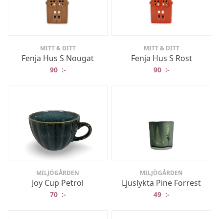
MITT & DITT
MITT & DITT
Fenja Hus S Nougat
Fenja Hus S Rost
90
:-
90
:-
MILJÖGÅRDEN
MILJÖGÅRDEN
Joy Cup Petrol
Ljuslykta Pine Forrest
70
:-
49
:-