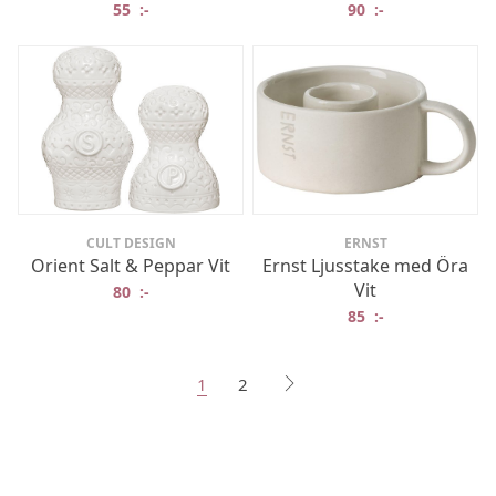
55
:-
90
:-
CULT DESIGN
ERNST
Orient Salt & Peppar Vit
Ernst Ljusstake med Öra
Vit
80
:-
85
:-
1
2