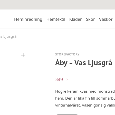
Heminredning
Hemtextil
Kläder
Skor
Väskor
s Ljusgrå
STOREFACTORY
Åby – Vas Ljusgrå
349
:-
Högre keramikvas med mönstrad uts
hem. Den är lika fin till sommarbu
vinterhalvåret. Vasen gör sig väl