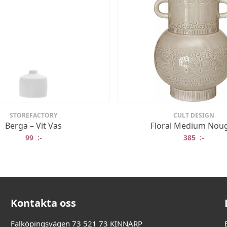
STOREFACTORY
CULT DESIGN
Berga – Vit Vas
Floral Medium Nou
99
:-
385
:-
Kontakta oss
Falköpingsvägen 73 521 73 KINNARP