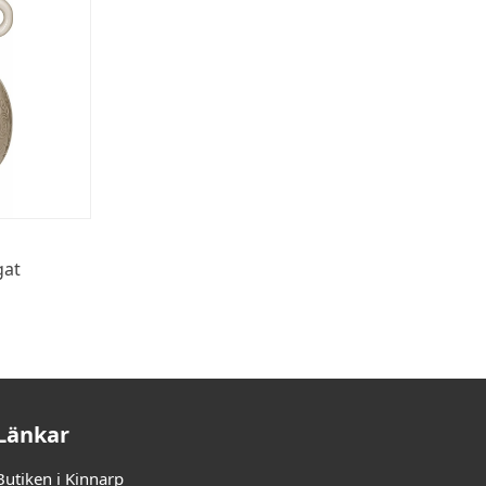
gat
Länkar
Butiken i Kinnarp