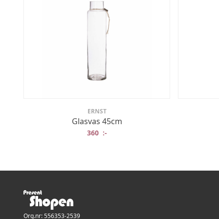
ERNST
Glasvas 45cm
360
:-
Org.nr: 556353-2539