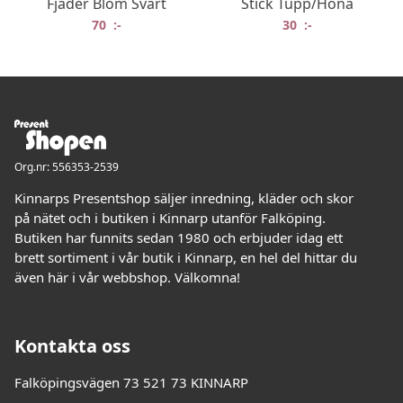
Fjäder Blom Svart
Stick Tupp/Höna
70
:-
30
:-
Org.nr: 556353-2539
Kinnarps Presentshop säljer inredning, kläder och skor
på nätet och i butiken i Kinnarp utanför Falköping.
Butiken har funnits sedan 1980 och erbjuder idag ett
brett sortiment i vår butik i Kinnarp, en hel del hittar du
även här i vår webbshop. Välkomna!
Kontakta oss
Falköpingsvägen 73 521 73 KINNARP