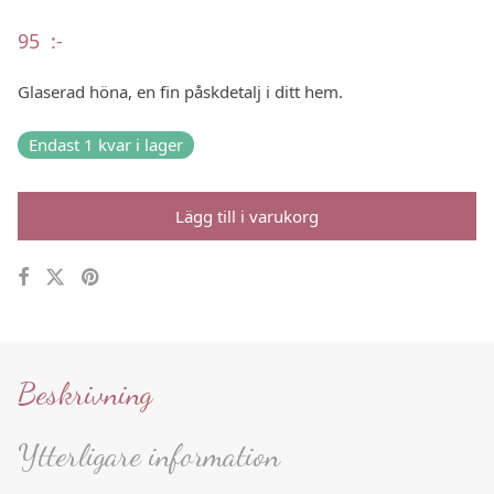
95
:-
Glaserad höna, en fin påskdetalj i ditt hem.
Endast 1 kvar i lager
Lägg till i varukorg
Beskrivning
Ytterligare information