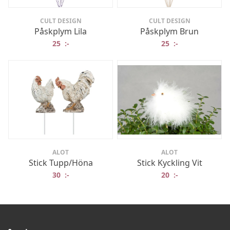
CULT DESIGN
CULT DESIGN
Påskplym Lila
Påskplym Brun
25
:-
25
:-
ALOT
ALOT
Stick Tupp/Höna
Stick Kyckling Vit
30
:-
20
:-