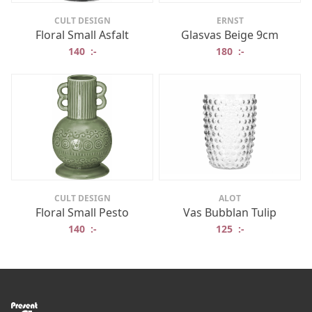
CULT DESIGN
ERNST
Floral Small Asfalt
Glasvas Beige 9cm
140
:-
180
:-
CULT DESIGN
ALOT
Floral Small Pesto
Vas Bubblan Tulip
140
:-
125
:-