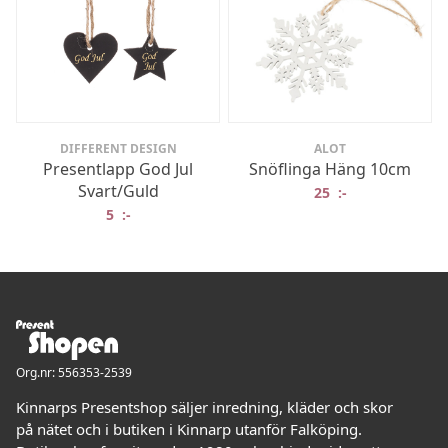
DIFFERENT DESIGN
ALOT
Presentlapp God Jul
Snöflinga Häng 10cm
Svart/Guld
25
:-
5
:-
Org.nr: 556353-2539
Kinnarps Presentshop säljer inredning, kläder och skor
på nätet och i butiken i Kinnarp utanför Falköping.