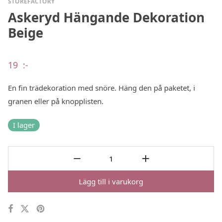
STOREFACTORY
Askeryd Hängande Dekoration
Beige
19
:-
En fin trädekoration med snöre. Häng den på paketet, i
granen eller på knopplisten.
I lager
Lägg till i varukorg