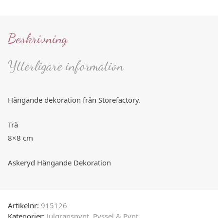
Beskrivning
Ytterligare information
Hängande dekoration från Storefactory.
Trä
8×8 cm
Askeryd Hängande Dekoration
Artikelnr:
915126
Kategorier:
Julgranspynt
,
Pyssel & Pynt